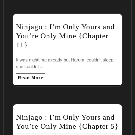
Ninjago : I’m Only Yours and
You’re Only Mine {Chapter
11}
It was nighttime already but Harumi couldn't sleep,
she couldn't…
Read More
Ninjago : I’m Only Yours and
You’re Only Mine {Chapter 5}