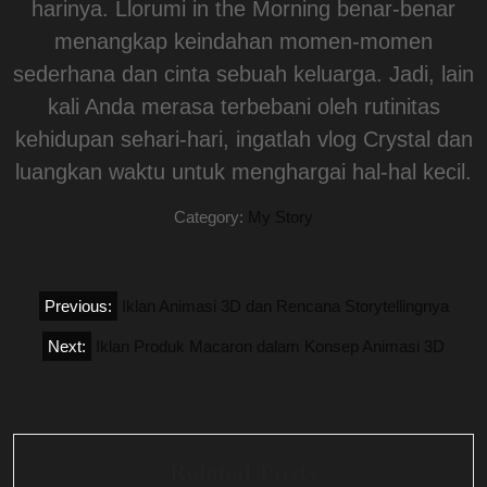
harinya. Llorumi in the Morning benar-benar
menangkap keindahan momen-momen
sederhana dan cinta sebuah keluarga. Jadi, lain
kali Anda merasa terbebani oleh rutinitas
kehidupan sehari-hari, ingatlah vlog Crystal dan
luangkan waktu untuk menghargai hal-hal kecil.
Category:
My Story
Navigasi
Previous:
Iklan Animasi 3D dan Rencana Storytellingnya
pos
Next:
Iklan Produk Macaron dalam Konsep Animasi 3D
Related Posts